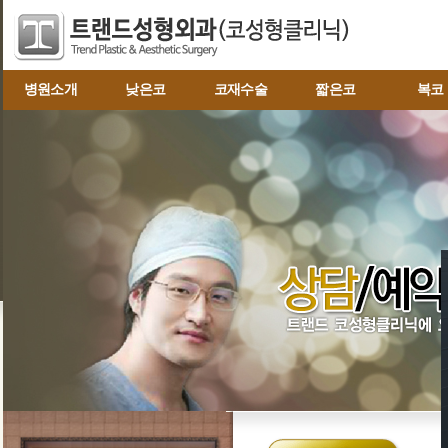
병원소개
낮은코
코재수술
짧은코
복코