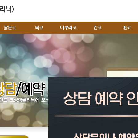
짧은코
복코
매부리코
긴코
휜코