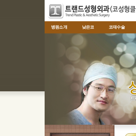
병원소개
낮은코
코재수술