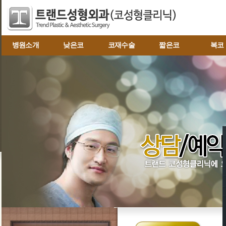
병원소개
낮은코
코재수술
짧은코
복코