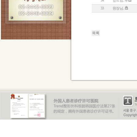
34
앞트임..후
33
원장님..