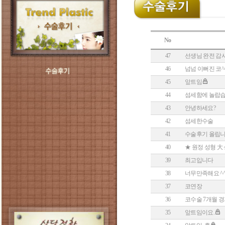
No
47
선생님 완전 감사
46
넘넘 이뻐진 코^
45
앞트임
44
섬세함에 놀랍습니다.
43
안녕하세요?
42
섬세한수술
41
수술후기 올립니
40
★ 원정 성형 大 성
39
최고입니다
38
너무만족해요 ^
37
코연장
36
코수술 7개월 
35
앞트임이요.