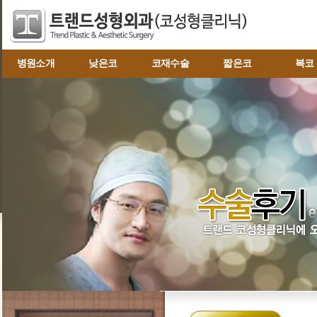
병원소개
낮은코
코재수술
짧은코
복코