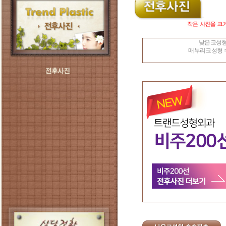
낮은코성형
매부리코성형 