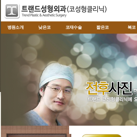
병원소개
낮은코
코재수술
짧은코
복코