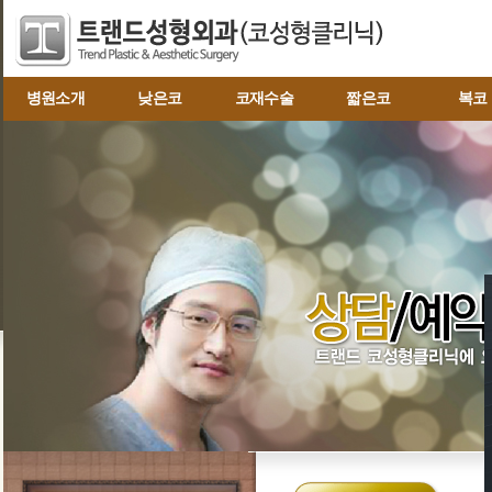
병원소개
낮은코
코재수술
짧은코
복코